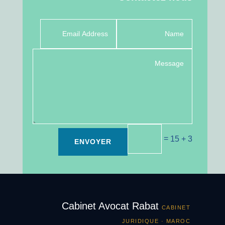
=
3 + 15
ENVOYER
Cabinet Avocat Rabat
CABINET
JURIDIQUE · MAROC