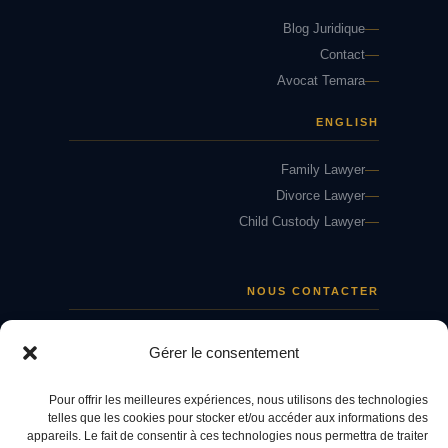
Blog Juridique
Contact
Avocat Temara
ENGLISH
Family Lawyer
Divorce Lawyer
Child Custody Lawyer
NOUS CONTACTER
3eme Etages, Residence Saadan, 24 Av.
Gérer le consentement
Mohammed V
Temara, Rabat-Salé-Zemmour-Zair
Pour offrir les meilleures expériences, nous utilisons des technologies
+212 (0) 677 00 07 86
telles que les cookies pour stocker et/ou accéder aux informations des
appareils. Le fait de consentir à ces technologies nous permettra de traiter