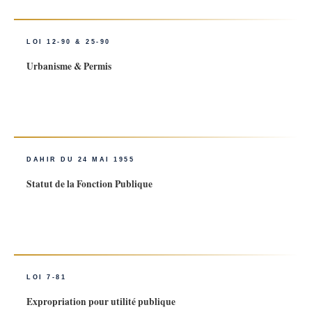
LOI 12-90 & 25-90
Urbanisme & Permis
Réglementation de l’urbanisme et de la construction au Maroc.
Permis de construire, d’habiter et de lotir ; plans d’aménagement ;
régles de construction et sanctions des infractions urbanistiques.
DAHIR DU 24 MAI 1955
Statut de la Fonction Publique
Régime juridique des fonctionnaires de l’État : droits, obligations,
sanctions disciplinaires, avancements, détachement, mise en
disponibilité et contentieux de la carrière administrative.
LOI 7-81
Expropriation pour utilité publique