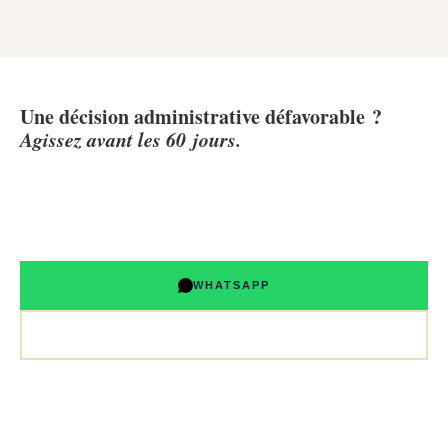
Une décision administrative défavorable ?
Agissez avant les 60 jours.
Maître Boujabha évalue immédiatement la recevabilité de votre
recours et les chances de succès — consultation gratuite, sans
engagement.
WHATSAPP
PRENDRE RENDEZ-VOUS