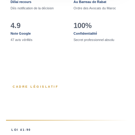
Délai recours
Au Barreau de Rabat
Dès notification de la décision
Ordre des Avocats du Maroc
4.9
100%
Note Google
Confidentialité
47 avis vérifiés
Secret professionnel absolu
CADRE LÉGISLATIF
Textes de loi maîtrisés en droit
administratif marocain
LOI 41-90