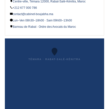
Centre-ville, Témara 12000, Rabat-Salé-Kénitra, Maroc
+212 677 000 786
contact@cabinet-boujabha.ma
Lun–Ven 08h30–18h00 · Sam 09h00–13h00
Barreau de Rabat · Ordre des Avocats du Maroc
TÉMARA · RABAT-SALÉ-KÉNITRA