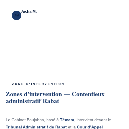
lancée, problème résolu.
Aicha M.
AM
Permis de construire · Agdal, Rabat · Mars 2025
ZONE D’INTERVENTION
Zones d’intervention — Contentieux
administratif Rabat
Le Cabinet Boujabha, basé à
Témara
, intervient devant le
Tribunal Administratif de Rabat
et la
Cour d’Appel