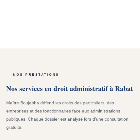
Procédure d’expropriation par l’État et les collectivités.
Indemnisation des propriétaires, recours devant le Tribunal
Administratif pour contester l’utilité publique ou le montant de
l’indemnité.
NOS PRESTATIONS
Nos services en droit administratif à Rabat
Maître Boujabha défend les droits des particuliers, des
entreprises et des fonctionnaires face aux administrations
publiques. Chaque dossier est analysé lors d’une consultation
gratuite.