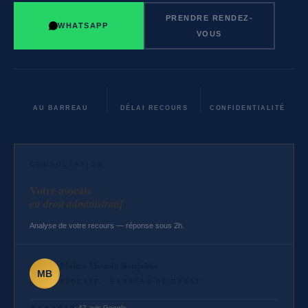
PRENDRE RENDEZ-
WHATSAPP
VOUS
2015
60j
100%
AU BARREAU
DÉLAI RECOURS
CONFIDENTIALITÉ
CONSULTATION
Votre avocate
en droit administratif
Analyse de votre recours — réponse sous 2h.
Maître Mounia Boujabha
MB
AVOCATE · BARREAU DE RABAT
★
★
★
★
★
4.9
· 47 avis Google