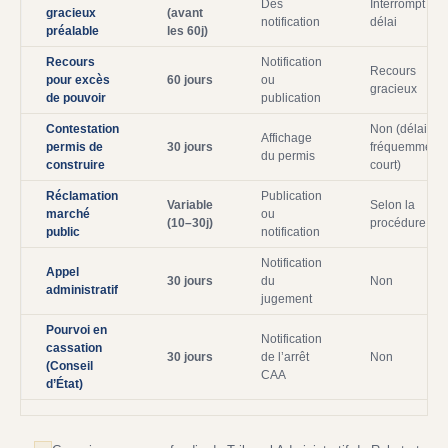
Dès
Interrompt le
gracieux
(avant
notification
délai
préalable
les 60j)
Recours
Notification
Recours
pour excès
60 jours
ou
gracieux
de pouvoir
publication
Contestation
Non (délai
Affichage
permis de
30 jours
fréquemment
du permis
construire
court)
Réclamation
Publication
Variable
Selon la
marché
ou
(10–30j)
procédure
public
notification
Notification
Appel
30 jours
du
Non
administratif
jugement
Pourvoi en
Notification
cassation
30 jours
de l’arrêt
Non
(Conseil
CAA
d’État)