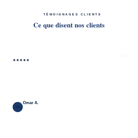
TÉMOIGNAGES CLIENTS
Ce que disent nos clients
“
★
★
★
★
★
Notre société a été injustement évincée d’un appel d’offres
public malgré une offre conforme. Maître Boujabha a obtenu
l’annulation de la procédure devant le Tribunal Administratif de
Rabat. Très complète et rigoureuse.
Omar A.
OA
Marché public · Rabat · Avril 2025