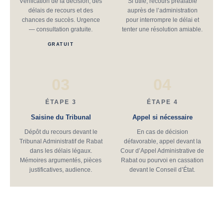
Vérification de la décision, des
Si utile, recours préalable
délais de recours et des
auprès de l’administration
chances de succès. Urgence
pour interrompre le délai et
— consultation gratuite.
tenter une résolution amiable.
GRATUIT
03
04
ÉTAPE 3
ÉTAPE 4
Saisine du Tribunal
Appel si nécessaire
Dépôt du recours devant le
En cas de décision
Tribunal Administratif de Rabat
défavorable, appel devant la
dans les délais légaux.
Cour d’Appel Administrative de
Mémoires argumentés, pièces
Rabat ou pourvoi en cassation
justificatives, audience.
devant le Conseil d’État.