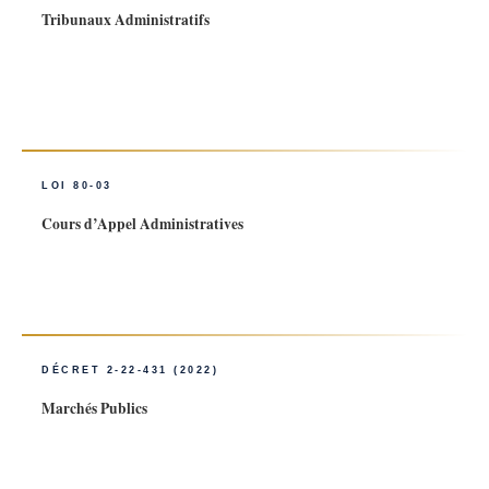
Tribunaux Administratifs
Création, organisation et compétences des Tribunaux Administratifs
marocains créés en 1994. Procédure devant le Tribunal Administratif
de Rabat : recours en annulation, plein contentieux, référé
administratif.
LOI 80-03
Cours d’Appel Administratives
Organisation des Cours d’Appel Administratives (CAA), créées en
2006. Compétence de la Cour d’Appel Administrative de Rabat pour
les appels des jugements des tribunaux administratifs de la région.
DÉCRET 2-22-431 (2022)
Marchés Publics
Réglementation des marchés publics au Maroc. Procédures d’appel
d’offres, critères d’attribution, recours pour les soumissionnaires
évincés et résiliation des marchés en cours d’exécution.