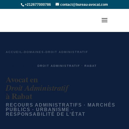
+212677000786
contact@bureau-avocat.com
ACCUEIL
›
DOMAINES
›
DROIT ADMINISTRATIF
DOMAINE 06
DROIT ADMINISTRATIF · RABAT
Avocat en
Droit Administratif
à Rabat
RECOURS ADMINISTRATIFS · MARCHÉS
PUBLICS · URBANISME ·
RESPONSABILITÉ DE L'ÉTAT